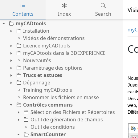
Vis
Contents
Index
Search
Skip to main content
myCADtools
myC
Installation
Vidéos de démonstrations
Licence myCADtools
C
myCADtools dans la 3DEXPERIENCE
Nouveautés
Paramétrage des options
Trucs et astuces
Nous 
Dépannage
Jusqu
Training myCADtools
car i
Renommer les fichiers en masse
Dès à
Contrôles communs
web, 
Sélection des Fichiers et Répertoires
Diff
Outil de génération de champs
Outil de conditions
SmartCounter