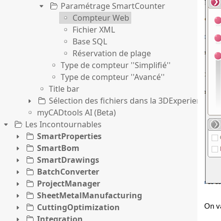
Paramétrage SmartCounter
Compteur Web
Fichier XML
Base SQL
Réservation de plage
Type de compteur ''Simplifié''
Type de compteur ''Avancé''
Title bar
Sélection des fichiers dans la 3DExperience
myCADtools AI (Beta)
Les Incontournables
SmartProperties
SmartBom
SmartDrawings
BatchConverter
ProjectManager
SheetMetalManufacturing
CuttingOptimization
On va
Integration